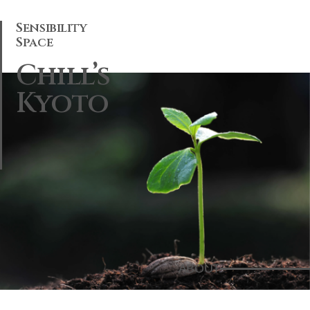
Sensibility
Space
Chill’s
Kyoto
TOP
ABOUT
MENU
SERVICE
GALLERY
ACCESS
TOPICS
CONTACT
ABOUT